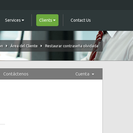
Services
Clients
Contact Us
ón
Área del Cliente
Restaurar contraseña olvidada
Contáctenos
Cuenta