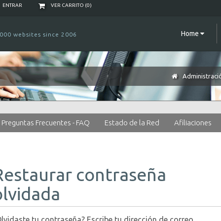
ENTRAR
VER CARRITO (
0
)
Home
000 websites since 2006
Administraci
Preguntas Frecuentes - FAQ
Estado de la Red
Afiliaciones
Restaurar contraseña
olvidada
lvidaste tu contraseña? Escribe tu dirección de correo