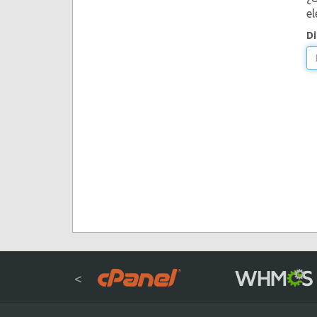
el
Di
<