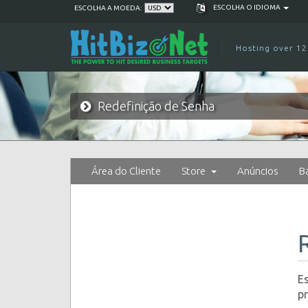
ESCOLHA O IDIOMA
ESCOLHA A MOEDA:
Hosting over 12
Redefinição de Senha
Área do Cliente
Store
Anúncios
B
Es
pr