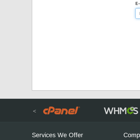
E-
<
Services We Offer
Comp