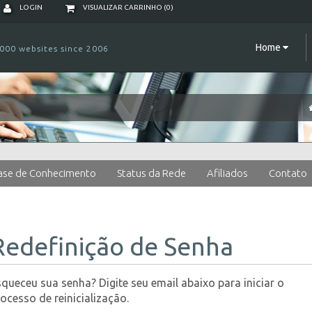
LOGIN
VISUALIZAR CARRINHO (
0
)
Home
000 websites since 2006
ase de Conhecimento
Status da Rede
Afiliados
Contato
Redefinição de Senha
queceu sua senha? Digite seu email abaixo para iniciar o
ocesso de reinicialização.