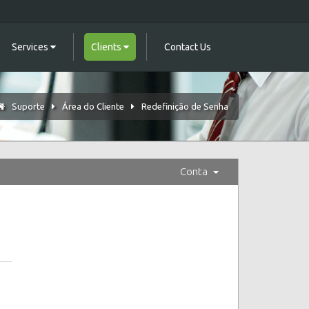
Services
Clients
Contact Us
Suporte
Área do Cliente
Redefinição de Senha
Conta